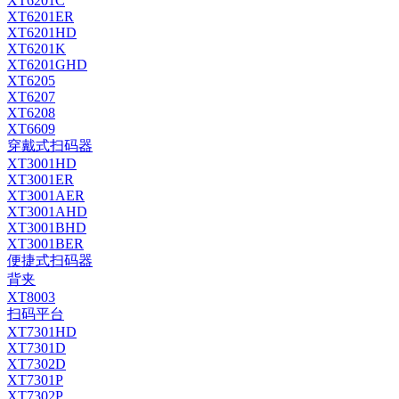
XT6201C
XT6201ER
XT6201HD
XT6201K
XT6201GHD
XT6205
XT6207
XT6208
XT6609
穿戴式扫码器
XT3001HD
XT3001ER
XT3001AER
XT3001AHD
XT3001BHD
XT3001BER
便捷式扫码器
背夹
XT8003
扫码平台
XT7301HD
XT7301D
XT7302D
XT7301P
XT7302P