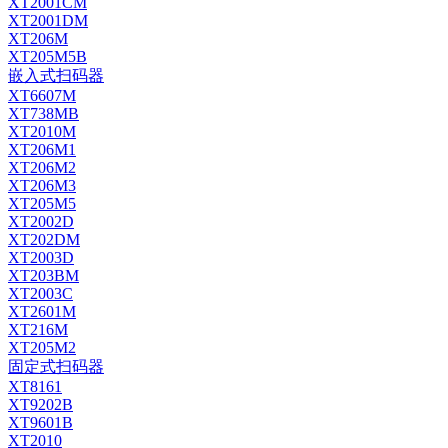
XT2001CM
XT2001DM
XT206M
XT205M5B
嵌入式扫码器
XT6607M
XT738MB
XT2010M
XT206M1
XT206M2
XT206M3
XT205M5
XT2002D
XT202DM
XT2003D
XT203BM
XT2003C
XT2601M
XT216M
XT205M2
固定式扫码器
XT8161
XT9202B
XT9601B
XT2010