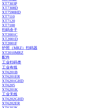
XT7303P
XT7308D
XT7590HD
XT7110
XT7120
XT7100
扫码盒子
XT2001C
XT2001D
XT2001F
护照（MRZ）扫码器
XT2010MRZ
配件
工业扫码类
工业有线
XT6201B
XT6201ER
XT6201GHD
XT6205
XT6201K
工业无线
XT6202GHD
XT6202ER
XT6202K