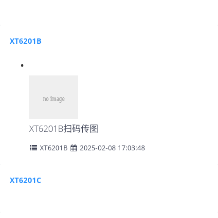
XT6201B
XT6201B扫码传图
XT6201B
2025-02-08 17:03:48
XT6201C