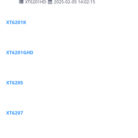
XT6201HD
2025-02-05 14:02:15
XT6201K
XT6201GHD
XT6205
XT6207