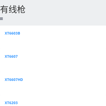
有线枪
XT6603B
XT6607
XT6607HD
XT6203