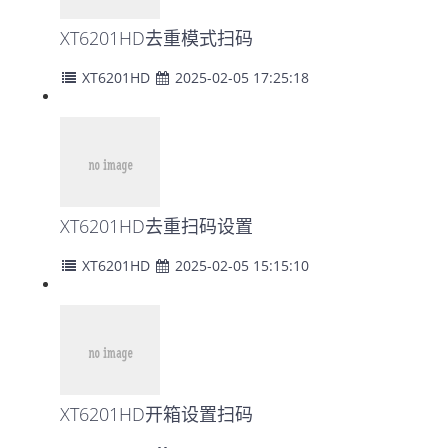
XT6201HD去重模式扫码
XT6201HD
2025-02-05 17:25:18
XT6201HD去重扫码设置
XT6201HD
2025-02-05 15:15:10
XT6201HD开箱设置扫码